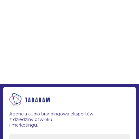
Członkini Stowarzyszenia ACR (Association for Consumer
Research), EMAC (European Marketing Academy) oraz AAA
(American Advertising Association).
Agencja audio brandingowa ekspertów
z dziedziny dźwięku
i marketingu.